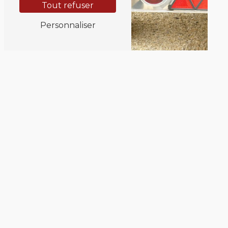
Tout refuser
Personnaliser
Adresse
7 Seilhac le Lac
19700 Seilhac