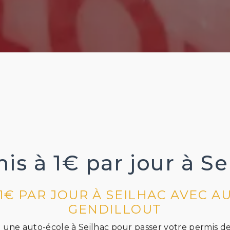
is à 1€ par jour à Se
 1€ PAR JOUR À SEILHAC AVEC A
GENDILLOUT
une auto-école à Seilhac pour passer votre permis de