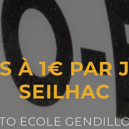
S À 1€ PAR 
SEILHAC
TO ECOLE GENDILL