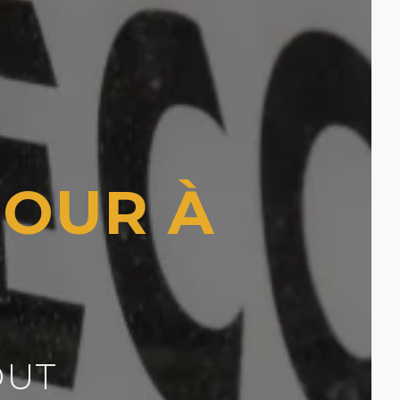
JOUR À
OUT